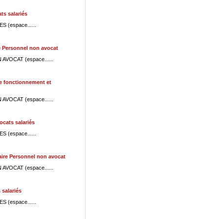
ts salariés
S (espace......
 Personnel non avocat
N AVOCAT (espace......
e fonctionnement et
N AVOCAT (espace......
cats salariés
S (espace......
ire Personnel non avocat
N AVOCAT (espace......
 salariés
S (espace......