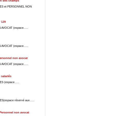
on des champs
ALARIES et PERSONNEL NON
 129
N AVOCAT (espace......
N AVOCAT (espace......
ersonnel non avocat
N AVOCAT (espace......
 salariés
S (espace......
ES(espace réservé aux......
Personnel non avocat